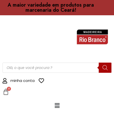
A maior variedade em produtos para
marcenaria do Ceará!
minha conta