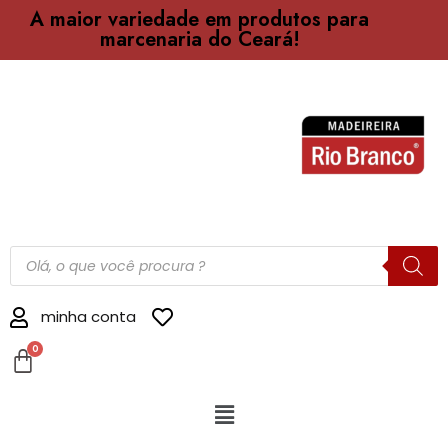
A maior variedade em produtos para
marcenaria do Ceará!
minha conta